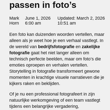
passen in foto’s
portraits 2
portraits 3
fd gazellen 2014
Posted
Mark
June 1, 2026
Updated:
March 2, 2026
sanoma view 2014 – annual report
by:
Horn
6:00 am
10:51 am
het zuiderlicht
thomas van luyn
Een foto kan duizenden woorden vertellen, maar
various
alleen als je weet hoe je een verhaal vastlegt. In
parool christmas special
de wereld van
bedrijfsfotografie
en
zakelijke
editorial
fotografie
gaat het niet langer alleen om
travel
technisch perfecte beelden, maar om foto’s die
commercial
emoties oproepen en verhalen vertellen.
fashion
Storytelling in fotografie transformeert gewone
contact
momenten in krachtige visuele narratieven die je
info@markhorn.nl
kijkers raken en beklijden.
+31650600601
about
Of je nu een professional fotografeert in zijn
natuurlijke werkomgeving of een team vastlegt
tijdens een belangrijke vergadering,