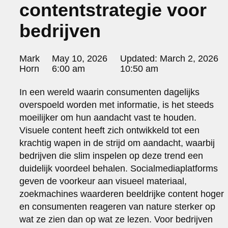
contentstrategie voor
portraits 2
portraits 3
bedrijven
fd gazellen 2014
sanoma view 2014 – annual report
het zuiderlicht
Posted
Mark
May 10, 2026
Updated:
March 2, 2026
thomas van luyn
by:
Horn
6:00 am
10:50 am
various
parool christmas special
In een wereld waarin consumenten dagelijks
editorial
overspoeld worden met informatie, is het steeds
travel
moeilijker om hun aandacht vast te houden.
commercial
Visuele content heeft zich ontwikkeld tot een
fashion
krachtig wapen in de strijd om aandacht, waarbij
bedrijven die slim inspelen op deze trend een
contact
duidelijk voordeel behalen. Socialmediaplatforms
info@markhorn.nl
geven de voorkeur aan visueel materiaal,
+31650600601
about
zoekmachines waarderen beeldrijke content hoger
en consumenten reageren van nature sterker op
wat ze zien dan op wat ze lezen. Voor bedrijven