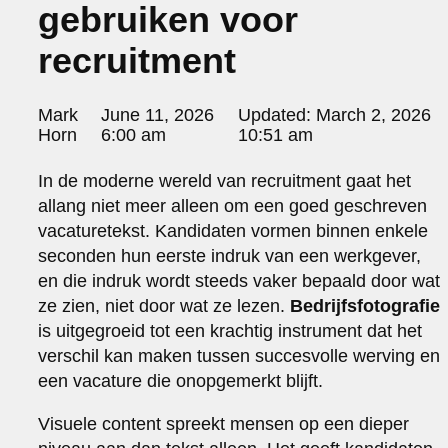
gebruiken voor
portraits 2
portraits 3
recruitment
fd gazellen 2014
sanoma view 2014 – annual report
het zuiderlicht
Posted
Mark
June 11, 2026
Updated:
March 2, 2026
thomas van luyn
by:
Horn
6:00 am
10:51 am
various
parool christmas special
In de moderne wereld van recruitment gaat het
editorial
allang niet meer alleen om een goed geschreven
travel
vacaturetekst. Kandidaten vormen binnen enkele
commercial
seconden hun eerste indruk van een werkgever,
fashion
en die indruk wordt steeds vaker bepaald door wat
ze zien, niet door wat ze lezen.
Bedrijfsfotografie
contact
is uitgegroeid tot een krachtig instrument dat het
info@markhorn.nl
verschil kan maken tussen succesvolle werving en
+31650600601
about
een vacature die onopgemerkt blijft.
Visuele content spreekt mensen op een dieper