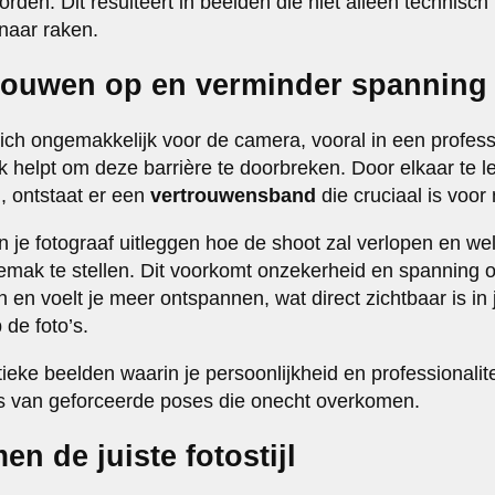
orden. Dit resulteert in beelden die niet alleen technisch
snaar raken.
rouwen op en verminder spanning
ch ongemakkelijk voor de camera, vooral in een profess
helpt om deze barrière te doorbreken. Door elkaar te l
 ontstaat er een
vertrouwensband
die cruciaal is voor n
an je fotograaf uitleggen hoe de shoot zal verlopen en w
gemak te stellen. Dit voorkomt onzekerheid en spanning o
 en voelt je meer ontspannen, wat direct zichtbaar is in
 de foto’s.
ieke beelden waarin je persoonlijkheid en professionalitei
ts van geforceerde poses die onecht overkomen.
en de juiste fotostijl