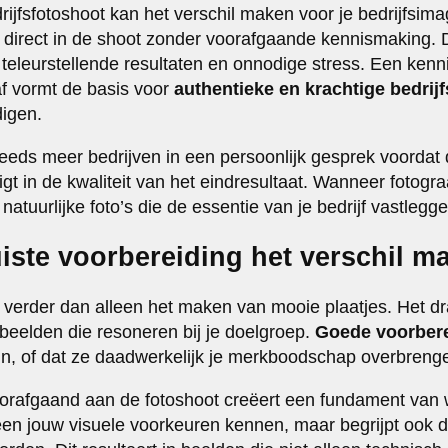
rijfsfotoshoot kan het verschil maken voor je bedrijfsim
direct in de shoot zonder voorafgaande kennismaking. D
ot teleurstellende resultaten en onnodige stress. Een ke
af vormt de basis voor
authentieke en krachtige bedrijf
digen.
eeds meer bedrijven in een persoonlijk gesprek voordat
igt in de kwaliteit van het eindresultaat. Wanneer fotogra
natuurlijke foto’s die de essentie van je bedrijf vastlegge
iste voorbereiding het verschil m
t verder dan alleen het maken van mooie plaatjes. Het dr
beelden die resoneren bij je doelgroep.
Goede voorber
jn, of dat ze daadwerkelijk je merkboodschap overbreng
oorafgaand aan de fotoshoot creëert een fundament van 
lleen jouw visuele voorkeuren kennen, maar begrijpt ook 