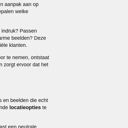
 hun aanpak aan op
epalen welke
e indruk? Passen
, warme beelden? Deze
ële klanten.
or te nemen, ontstaat
n zorgt ervoor dat het
s en beelden die echt
ende
locatieopties
te
ast een neutrale