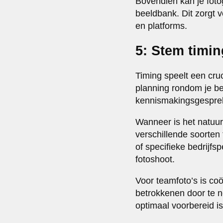
Bovendien kan je fotog
beeldbank. Dit zorgt vo
en platforms.
5: Stem timin
Timing speelt een cruc
planning rondom je bed
kennismakingsgesprek
Wanneer is het natuurl
verschillende soorte
of specifieke bedrijf
fotoshoot.
Voor teamfoto’s is co
betrokkenen door te n
optimaal voorbereid is