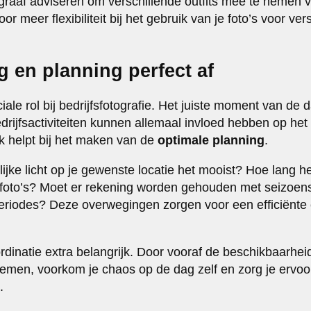
raaf adviseren om verschillende outfits mee te nemen voo
or meer flexibiliteit bij het gebruik van je foto’s voor ve
g en planning perfect af
iale rol bij bedrijfsfotografie. Het juiste moment van de 
rijfsactiviteiten kunnen allemaal invloed hebben op het 
 helpt bij het maken van de
optimale planning
.
ijke licht op je gewenste locatie het mooist? Hoe lang h
n foto’s? Moet er rekening worden gehouden met seizoe
speriodes? Deze overwegingen zorgen voor een efficiënte
ördinatie extra belangrijk. Door vooraf de beschikbaarhe
emen, voorkom je chaos op de dag zelf en zorg je ervoo
.