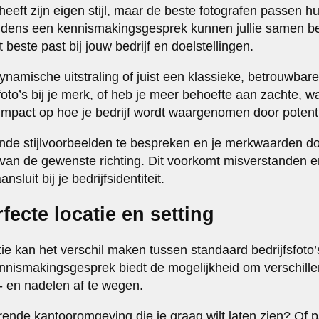
 heeft zijn eigen stijl, maar de beste fotografen passen
Tijdens een kennismakingsgesprek kunnen jullie samen b
 beste past bij jouw bedrijf en doelstellingen.
ynamische uitstraling of juist een klassieke, betrouwbar
e foto’s bij je merk, of heb je meer behoefte aan zachte
mpact op hoe je bedrijf wordt waargenomen door potenti
ende stijlvoorbeelden te bespreken en je merkwaarden do
d van de gewenste richting. Dit voorkomt misverstanden e
nsluit bij je bedrijfsidentiteit.
fecte locatie en setting
ie kan het verschil maken tussen standaard bedrijfsfoto’
nnismakingsgesprek biedt de mogelijkheid om verschill
 en nadelen af te wegen.
rende kantooromgeving die je graag wilt laten zien? Of p