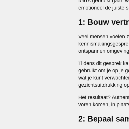
foto’s gebruikt gaan w
emotioneel de juiste 
1: Bouw vert
Veel mensen voelen zi
kennismakingsgesprek 
ontspannen omgeving,
Tijdens dit gesprek k
gebruikt om je op je 
wat je kunt verwachten
gezichtsuitdrukking op
Het resultaat? Authent
voren komen, in plaa
2: Bepaal sam