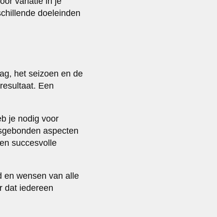
r variatie in je
rschillende doeleinden
dag, het seizoen en de
resultaat. Een
eb je nodig voor
nsgebonden aspecten
 en succesvolle
id en wensen van alle
r dat iedereen