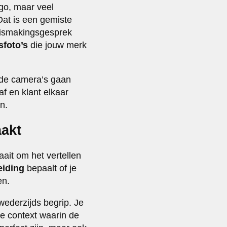
ago, maar veel
at is een gemiste
nnismakingsgesprek
sfoto’s
die jouw merk
 de camera’s gaan
af en klant elkaar
n.
aakt
aait om het vertellen
eiding
bepaalt of je
en.
wederzijds begrip. Je
de context waarin de