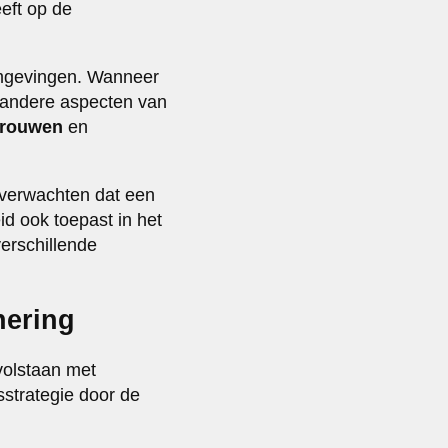
eft op de
omgevingen. Wanneer
in andere aspecten van
trouwen
en
e verwachten dat een
id ook toepast in het
verschillende
nering
volstaan met
sstrategie door de