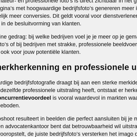
ateur- en professionele foto’s is direct zichtbaar in het
ina’s met hoogwaardige bedrijfsfoto’s genereren meer i
lijk meer conversies. Dit geldt vooral voor dienstverlene
t in de besluitvorming van klanten.
ne gedrag: bij welke bedrijven voel je je meer op je gem
o’s of bij bedrijven met strakke, professionele beeldvoe
ook voor jouw potentiële klanten.
merkherkenning en professionele ui
ige bedrijfsfotografie draagt bij aan een sterke merkide
ezelfde professionele uitstraling heeft, ontstaat er her
oncurrentievoordeel
is vooral waardevol in markten waa
geboden.
shoot resulteert in beelden die perfect aansluiten bij j
n advocatenkantoor bent dat betrouwbaarheid wil uitstral
oropstelt, de juiste bedrijfsfoto’s versterken het imago d