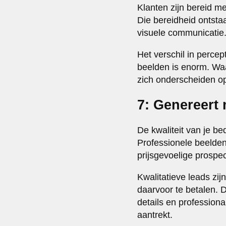
Klanten zijn bereid m
Die bereidheid ontsta
visuele communicatie
Het verschil in percep
beelden is enorm. Waar
zich onderscheiden op 
7: Genereert 
De kwaliteit van je bed
Professionele beelden 
prijsgevoelige prospe
Kwalitatieve leads zij
daarvoor te betalen. 
details en professional
aantrekt.