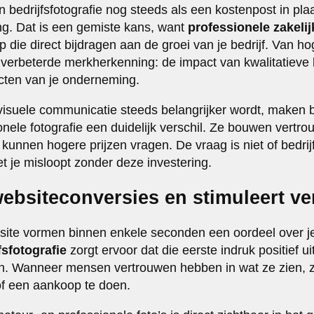
 bedrijfsfotografie nog steeds als een kostenpost in pla
ing. Dat is een gemiste kans, want
professionele zakelij
 die direct bijdragen aan de groei van je bedrijf. Van h
verbeterde merkherkenning: de impact van kwalitatieve be
ecten van je onderneming.
visuele communicatie steeds belangrijker wordt, maken b
onele fotografie een duidelijk verschil. Ze bouwen vertr
kunnen hogere prijzen vragen. De vraag is niet of bedrij
t je misloopt zonder deze investering.
websiteconversies en stimuleert v
ite vormen binnen enkele seconden een oordeel over je 
fsfotografie
zorgt ervoor dat die eerste indruk positief u
jven. Wanneer mensen vertrouwen hebben in wat ze zien, z
of een aankoop te doen.