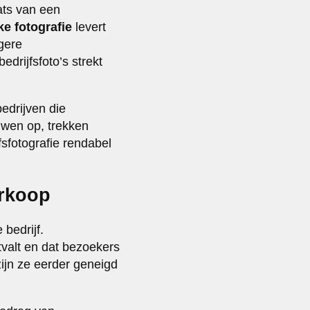
ats van een
ke fotografie
levert
ogere
drijfsfoto’s strekt
edrijven die
ouwen op, trekken
fsfotografie rendabel
erkoop
bedrijf.
itvalt en dat bezoekers
ijn ze eerder geneigd