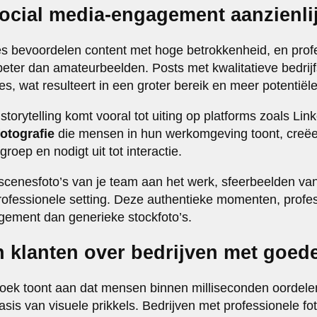
social media-engagement aanzienli
s bevoordelen content met hoge betrokkenheid, en profe
beter dan amateurbeelden. Posts met kwalitatieve bedrijf
ies, wat resulteert in een groter bereik en meer potentiële
storytelling komt vooral tot uiting op platforms zoals Li
fotografie
die mensen in hun werkomgeving toont, creëer
roep en nodigt uit tot interactie.
cenesfoto’s van je team aan het werk, sfeerbeelden van
professionele setting. Deze authentieke momenten, profe
ement dan generieke stockfoto’s.
 klanten over bedrijven met goede
oek toont aan dat mensen binnen milliseconden oordele
sis van visuele prikkels. Bedrijven met professionele fo