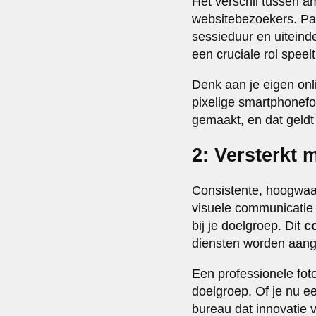
Het verschil tussen am
websitebezoekers. Pag
sessieduur en uiteinde
een cruciale rol speel
Denk aan je eigen onli
pixelige smartphonefot
gemaakt, en dat geldt 
2: Versterkt 
Consistente, hoogwaard
visuele communicatie d
bij je doelgroep. Dit
c
diensten worden aan
Een professionele foto
doelgroep. Of je nu ee
bureau dat innovatie vo