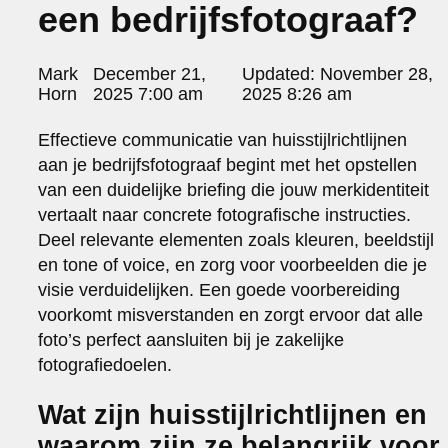
een bedrijfsfotograaf?
portraits 2
portraits 3
fd gazellen 2014
Posted
Mark
December 21,
Updated:
November 28,
sanoma view 2014 – annual report
by:
Horn
2025 7:00 am
2025 8:26 am
het zuiderlicht
thomas van luyn
Effectieve communicatie van huisstijlrichtlijnen
various
aan je bedrijfsfotograaf begint met het opstellen
parool christmas special
van een duidelijke briefing die jouw merkidentiteit
editorial
vertaalt naar concrete fotografische instructies.
travel
Deel relevante elementen zoals kleuren, beeldstijl
commercial
en tone of voice, en zorg voor voorbeelden die je
fashion
visie verduidelijken. Een goede voorbereiding
contact
voorkomt misverstanden en zorgt ervoor dat alle
info@markhorn.nl
foto’s perfect aansluiten bij je zakelijke
+31650600601
fotografiedoelen.
about
Wat zijn huisstijlrichtlijnen en
waarom zijn ze belangrijk voor