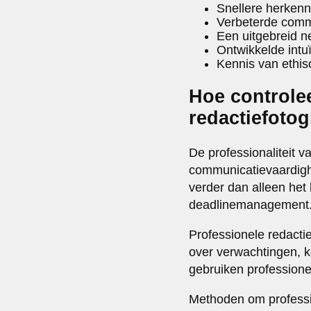
Snellere herkenn
Verbeterde comm
Een uitgebreid n
Ontwikkelde intuï
Kennis van ethis
Hoe controlee
redactiefotog
De professionaliteit v
communicatievaardigh
verder dan alleen het
deadlinemanagement
Professionele redacti
over verwachtingen, k
gebruiken professione
Methoden om professio