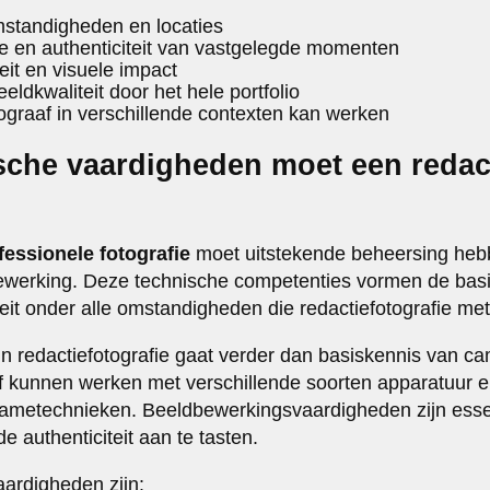
omstandigheden en locaties
e en authenticiteit van vastgelegde momenten
eit en visuele impact
eeldkwaliteit door het hele portfolio
tograaf in verschillende contexten kan werken
sche vaardigheden moet een redact
ofessionele fotografie
moet uitstekende beheersing hebb
ewerking. Deze technische competenties vormen de basi
teit onder alle omstandigheden die redactiefotografie me
in redactiefotografie gaat verder dan basiskennis van ca
ief kunnen werken met verschillende soorten apparatuur 
ametechnieken. Beeldbewerkingsvaardigheden zijn esse
e authenticiteit aan te tasten.
aardigheden zijn: