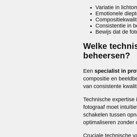
Variatie in licht
Emotionele diept
Compositiekwalit
Consistentie in b
Bewijs dat de fo
Welke techni
beheersen?
Een
specialist in pr
compositie en beeldb
van consistente kwali
Technische expertise 
fotograaf moet intuït
schakelen tussen opn
optimaliseren zonder d
Cruciale technische v