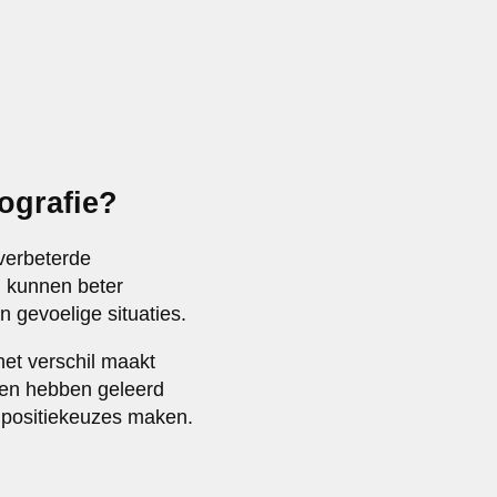
tografie?
 verbeterde
n kunnen beter
 gevoelige situaties.
het verschil maakt
fen hebben geleerd
mpositiekeuzes maken.