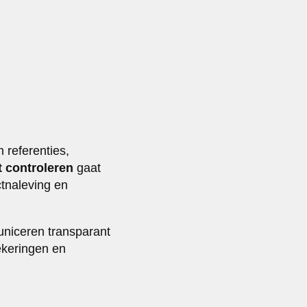
n referenties,
t controleren
gaat
ctnaleving en
uniceren transparant
ekeringen en