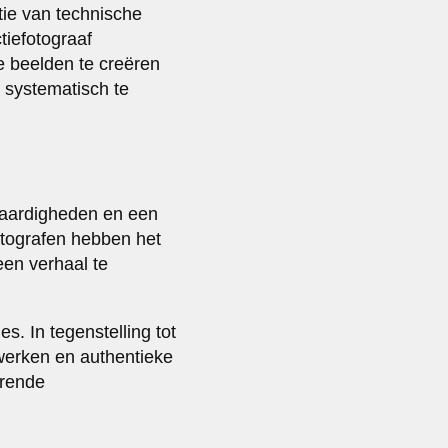
tie van technische
tiefotograaf
e beelden te creëren
t systematisch te
gvaardigheden en een
otografen hebben het
en verhaal te
s. In tegenstelling tot
werken en authentieke
erende