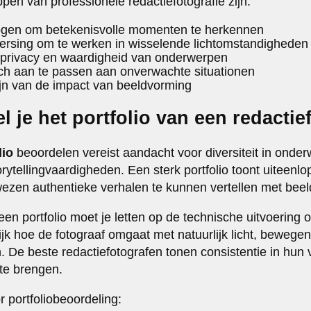
pen van professionele redactiefotografie zijn:
gen om betekenisvolle momenten te herkennen
ersing om te werken in wisselende lichtomstandigheden
 privacy en waardigheid van onderwerpen
zich aan te passen aan onverwachte situationen
jn van de impact van beeldvorming
 je het portfolio van een redactie
lio
beoordelen vereist aandacht voor diversiteit in onde
torytellingvaardigheden. Een sterk portfolio toont uiteenl
wezen authentieke verhalen te kunnen vertellen met beel
een portfolio moet je letten op de technische uitvoering 
k hoe de fotograaf omgaat met natuurlijk licht, beweg
 De beste redactiefotografen tonen consistentie in hu
 te brengen.
r portfoliobeoordeling: