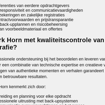
eferenties van eerdere opdrachtgevers
responsiviteit en communicatievaardigheden
ekeringen en zakelijke registraties
ntractvoorwaarden en prijstransparantie
back-upplannen en risicobeheersing
van voorbeeldmateriaal en offertes
k Horn met kwaliteitscontrole van
rafie?
ssionele ondersteuning bij het beoordelen en leveren v
r een combinatie van technische expertise en creatieve v
leggen van authentieke momenten en verhalen garandeert
en betrouwbare resultaten.
orn kenmerkt zich door:
eiding en planning voor elke opdracht
essionele uitrusting met back-upsystemen