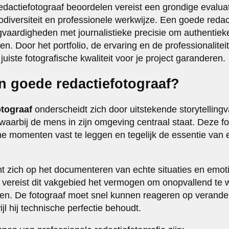
redactiefotograaf beoordelen vereist een grondige evalua
odiversiteit en professionele werkwijze. Een goede redac
ngvaardigheden met journalistieke precisie om authentiek
len. Door het portfolio, de ervaring en de professionalitei
juiste fotografische kwaliteit voor je project garanderen.
n goede redactiefotograaf?
otograaf
onderscheidt zich door uitstekende storytellin
 waarbij de mens in zijn omgeving centraal staat. Deze f
 momenten vast te leggen en tegelijk de essentie van e
ht zich op het documenteren van echte situaties en emotie
 vereist dit vakgebied het vermogen om onopvallend te 
n. De fotograaf moet snel kunnen reageren op verand
l hij technische perfectie behoudt.