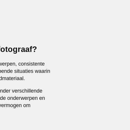
fotograaf?
rwerpen, consistente
opende situaties waarin
dmateriaal.
onder verschillende
ende onderwerpen en
n vermogen om