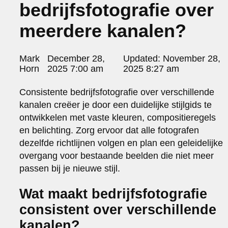
bedrijfsfotografie over
portraits 2
portraits 3
meerdere kanalen?
fd gazellen 2014
sanoma view 2014 – annual report
het zuiderlicht
Posted
Mark
December 28,
Updated:
November 28,
thomas van luyn
by:
Horn
2025 7:00 am
2025 8:27 am
various
parool christmas special
Consistente bedrijfsfotografie over verschillende
editorial
kanalen creëer je door een duidelijke stijlgids te
travel
ontwikkelen met vaste kleuren, compositieregels
commercial
en belichting. Zorg ervoor dat alle fotografen
fashion
dezelfde richtlijnen volgen en plan een geleidelijke
overgang voor bestaande beelden die niet meer
contact
passen bij je nieuwe stijl.
info@markhorn.nl
+31650600601
Wat maakt bedrijfsfotografie
about
consistent over verschillende
kanalen?