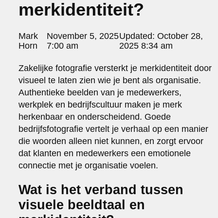
merkidentiteit?
portraits 2
portraits 3
fd gazellen 2014
Posted
Mark
November 5, 2025
Updated:
October 28,
sanoma view 2014 – annual report
by:
Horn
7:00 am
2025 8:34 am
het zuiderlicht
thomas van luyn
Zakelijke fotografie versterkt je merkidentiteit door
various
visueel te laten zien wie je bent als organisatie.
parool christmas special
Authentieke beelden van je medewerkers,
editorial
werkplek en bedrijfscultuur maken je merk
travel
herkenbaar en onderscheidend. Goede
commercial
bedrijfsfotografie vertelt je verhaal op een manier
fashion
die woorden alleen niet kunnen, en zorgt ervoor
contact
dat klanten en medewerkers een emotionele
info@markhorn.nl
connectie met je organisatie voelen.
+31650600601
about
Wat is het verband tussen
visuele beeldtaal en