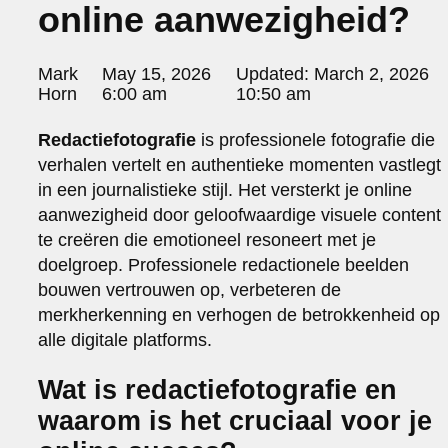
online aanwezigheid?
portraits 2
portraits 3
fd gazellen 2014
Posted
Mark
May 15, 2026
Updated:
March 2, 2026
sanoma view 2014 – annual report
by:
Horn
6:00 am
10:50 am
het zuiderlicht
thomas van luyn
Redactiefotografie
is professionele fotografie die
various
verhalen vertelt en authentieke momenten vastlegt
parool christmas special
in een journalistieke stijl. Het versterkt je online
editorial
aanwezigheid door geloofwaardige visuele content
travel
te creëren die emotioneel resoneert met je
commercial
doelgroep. Professionele redactionele beelden
fashion
bouwen vertrouwen op, verbeteren de
contact
merkherkenning en verhogen de betrokkenheid op
info@markhorn.nl
alle digitale platforms.
+31650600601
about
Wat is redactiefotografie en
waarom is het cruciaal voor je