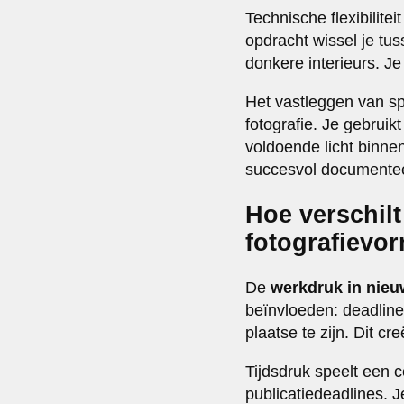
Technische flexibilitei
opdracht wissel je tus
donkere interieurs. 
Het vastleggen van s
fotografie. Je gebrui
voldoende licht binne
succesvol documentee
Hoe verschil
fotografievo
De
werkdruk in nieu
beïnvloeden: deadline
plaatse te zijn. Dit 
Tijdsdruk speelt een c
publicatiedeadlines. Je