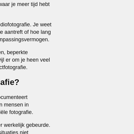
aar je meer tijd hebt
iofotografie. Je weet
e aantreft of hoe lang
aanpassingsvermogen.
en, beperkte
jl er om je heen veel
tfotografie.
rafie?
documenteert
an mensen in
le fotografie.
r werkelijk gebeurde.
tuaties niet