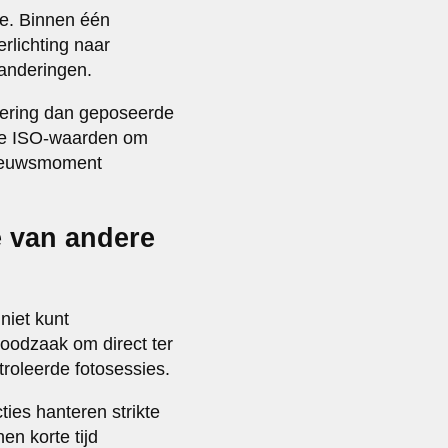
fie. Binnen één
rlichting naar
anderingen.
dering dan geposeerde
gere ISO-waarden om
 nieuwsmoment
e van andere
niet kunt
oodzaak om direct ter
roleerde fotosessies.
ies hanteren strikte
en korte tijd