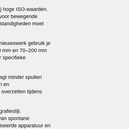
bij hoge ISO-waarden.
n voor bewegende
omstandigheden moet
 nieuwswerk gebruik je
4–70 mm en 70–200 mm
r specifieke
aagt minder spullen
en en
 overzetten tijdens
afiestijl.
 van spontane
liseerde apparatuur en