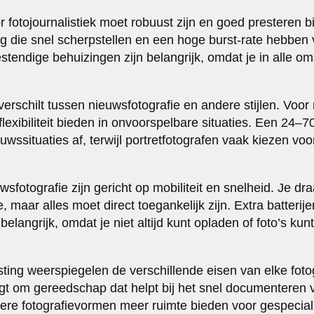
r fotojournalistiek moet robuust zijn en goed presteren 
g die snel scherpstellen en een hoge burst-rate hebbe
endige behuizingen zijn belangrijk, omdat je in alle 
erschilt tussen nieuwsfotografie en andere stijlen. Voor
lexibiliteit bieden in onvoorspelbare situaties. Een 2
ssituaties af, terwijl portretfotografen vaak kiezen voo
sfotografie zijn gericht op mobiliteit en snelheid. Je dr
e, maar alles moet direct toegankelijk zijn. Extra batterij
elangrijk, omdat je niet altijd kunt opladen of foto’s kunt
usting weerspiegelen de verschillende eisen van elke fotogr
gt om gereedschap dat helpt bij het snel documenteren
ere fotografievormen meer ruimte bieden voor gespecia