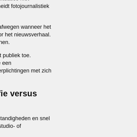
idt fotojournalistiek
t afwegen wanneer het
or het nieuwsverhaal.
nen.
t publiek toe.
e een
rplichtingen met zich
fie versus
mstandigheden en snel
tudio- of