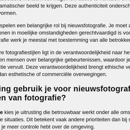
atischer beeld te krijgen. Deze authenticiteit ondersche
evormen.
pelen een belangrijke rol bij nieuwsfotografie. Je moe
onen in moeilijke omstandigheden gerechtvaardigd is vo
rafie werk je meestal met toestemming van alle betrokke
 fotografiestijlen ligt in de verantwoordelijkheid naar he
en mensen over belangrijke gebeurtenissen, waardoor j
ie vervult. Deze verantwoordelijkheid brengt ethische ve
dan esthetische of commerciële overwegingen.
ing gebruik je voor nieuwsfotogra
n van fotografie?
ie
kies je uitrusting die betrouwbaar werkt onder alle o
 situaties. Dit betekent vaak andere prioriteiten dan bij s
r je meer controle hebt over de omgeving.