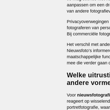
aanpassen om een dram
van andere fotografi
Privacyoverwegingen s
fotograferen van pers
Bij commerciële fotog
Het verschil met andere
Nieuwsfoto’s informer
maatschappelijke funct
mee die verder gaan 
Welke uitrust
andere vorme
Voor
nieuwsfotograf
reageert op wisselende
portretfotografie, waa