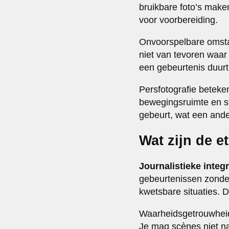
bruikbare foto’s maken
voor voorbereiding.
Onvoorspelbare omsta
niet van tevoren waar 
een gebeurtenis duur
Persfotografie betek
bewegingsruimte en st
gebeurt, wat een ander
Wat zijn de e
Journalistieke integri
gebeurtenissen zonde
kwetsbare situaties. D
Waarheidsgetrouwheid 
Je mag scènes niet na