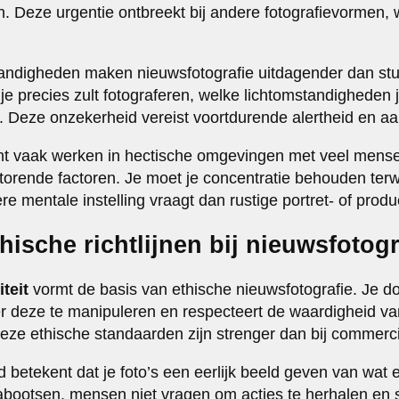
. Deze urgentie ontbreekt bij andere fotografievormen, w
ndigheden maken nieuwsfotografie uitdagender dan stud
je precies zult fotograferen, welke lichtomstandigheden j
t. Deze onzekerheid vereist voortdurende alertheid en 
ent vaak werken in hectische omgevingen met veel mens
orende factoren. Je moet je concentratie behouden terwi
e mentale instelling vraagt dan rustige portret- of produc
thische richtlijnen bij nieuwsfotog
teit
vormt de basis van ethische nieuwsfotografie. Je 
r deze te manipuleren en respecteert de waardigheid v
eze ethische standaarden zijn strenger dan bij commercië
betekent dat je foto’s een eerlijk beeld geven van wat e
bootsen, mensen niet vragen om acties te herhalen en si