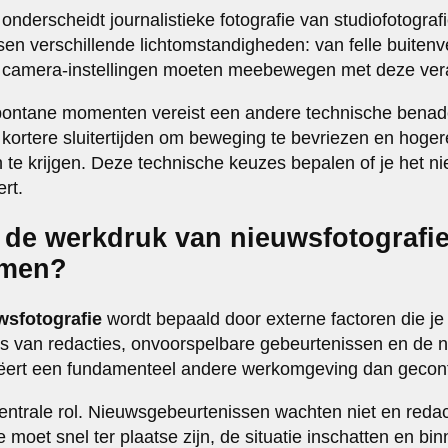
t onderscheidt journalistieke fotografie van studiofotogra
sen verschillende lichtomstandigheden: van felle buitenve
Je camera-instellingen moeten meebewegen met deze ver
pontane momenten vereist een andere technische bena
kt kortere sluitertijden om beweging te bevriezen en ho
n te krijgen. Deze technische keuzes bepalen of je het
rt.
t de werkdruk van nieuwsfotografi
rmen?
wsfotografie
wordt bepaald door externe factoren die je 
s van redacties, onvoorspelbare gebeurtenissen en de n
creëert een fundamenteel andere werkomgeving dan gecont
entrale rol. Nieuwsgebeurtenissen wachten niet en redact
 moet snel ter plaatse zijn, de situatie inschatten en binn