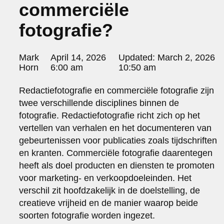
commerciële
portraits 2
portraits 3
fotografie?
fd gazellen 2014
sanoma view 2014 – annual report
het zuiderlicht
Posted
Mark
April 14, 2026
Updated:
March 2, 2026
thomas van luyn
by:
Horn
6:00 am
10:50 am
various
parool christmas special
Redactiefotografie en commerciële fotografie zijn
editorial
twee verschillende disciplines binnen de
travel
fotografie. Redactiefotografie richt zich op het
commercial
vertellen van verhalen en het documenteren van
fashion
gebeurtenissen voor publicaties zoals tijdschriften
en kranten. Commerciële fotografie daarentegen
contact
heeft als doel producten en diensten te promoten
info@markhorn.nl
voor marketing- en verkoopdoeleinden. Het
+31650600601
about
verschil zit hoofdzakelijk in de doelstelling, de
creatieve vrijheid en de manier waarop beide
soorten fotografie worden ingezet.