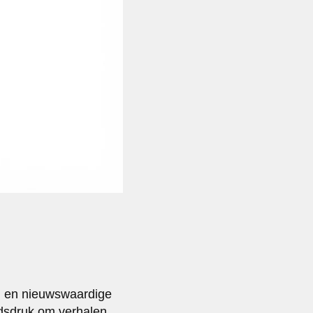
en en nieuwswaardige
jdsdruk om verhalen