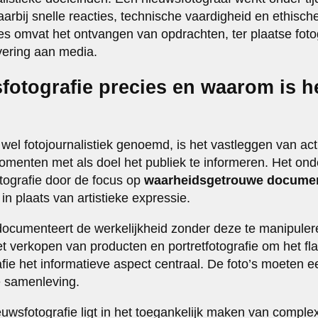
waarbij snelle reacties, technische vaardigheid en ethis
ces omvat het ontvangen van opdrachten, ter plaatse foto
vering aan media.
fotografie precies en waarom is h
 wel fotojournalistiek genoemd, is het vastleggen van ac
enten met als doel het publiek te informeren. Het ond
tografie door de focus op
waarheidsgetrouwe documen
 in plaats van artistieke expressie.
documenteert de werkelijkheid zonder deze te manipule
et verkopen van producten en portretfotografie om het fl
afie het informatieve aspect centraal. De foto’s moeten e
e samenleving.
ieuwsfotografie ligt in het toegankelijk maken van compl