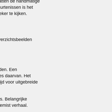
atten de handmatige
urtenissen is het
ker te kijken.
erzichtsbeelden
eden. Een
ies daarvan. Het
ijd voor uitgebreide
s. Belangrijke
mist verhaal.