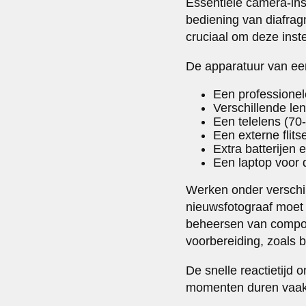
Essentiële camera-in
bediening van diafrag
cruciaal om deze inste
De apparatuur van een
Een professionel
Verschillende l
Een telelens (70
Een externe flit
Extra batterijen
Een laptop voor 
Werken onder verschil
nieuwsfotograaf moet 
beheersen van composit
voorbereiding, zoals b
De snelle reactietijd
momenten duren vaak 