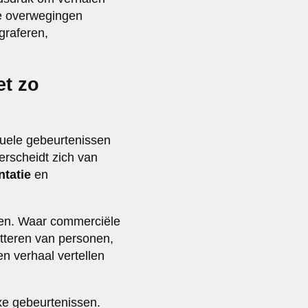
che overwegingen
graferen,
et zo
tuele gebeurtenissen
erscheidt zich van
tatie
en
ren. Waar commerciële
atteren van personen,
en verhaal vertellen
exe gebeurtenissen.