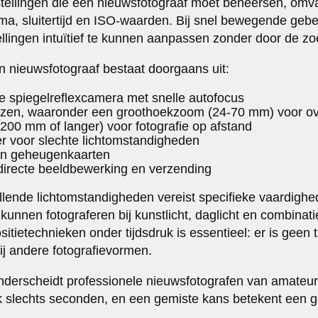
stellingen die een nieuwsfotograaf moet beheersen, omv
ma, sluitertijd en ISO-waarden. Bij snel bewegende gebe
llingen intuïtief te kunnen aanpassen zonder door de zoe
 nieuwsfotograaf bestaat doorgaans uit:
e spiegelreflexcamera met snelle autofocus
enzen, waaronder een groothoekzoom (24-70 mm) voor ov
-200 mm of langer) voor fotografie op afstand
ser voor slechte lichtomstandigheden
 en geheugenkaarten
directe beeldbewerking en verzending
lende lichtomstandigheden vereist specifieke vaardigh
kunnen fotograferen bij kunstlicht, daglicht en combinat
ietechnieken onder tijdsdruk is essentieel: er is geen t
ij andere fotografievormen.
 onderscheidt professionele nieuwsfotografen van amateur
slechts seconden, en een gemiste kans betekent een ge