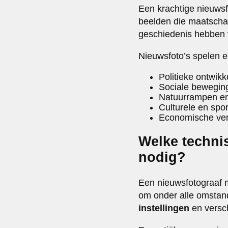
Een krachtige nieuws
beelden die maatscha
geschiedenis hebben 
Nieuwsfoto’s spelen ee
Politieke ontwik
Sociale bewegin
Natuurrampen en 
Culturele en spo
Economische ver
Welke techni
nodig?
Een nieuwsfotograaf m
om onder alle omstan
instellingen
en versch