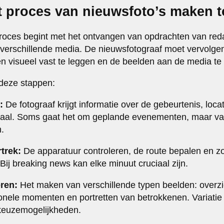
t proces van nieuwsfoto’s maken to
roces begint met het ontvangen van opdrachten van red
an verschillende media. De nieuwsfotograaf moet vervolg
 visueel vast te leggen en de beelden aan de media te 
 deze stappen:
:
De fotograaf krijgt informatie over de gebeurtenis, locati
iaal. Soms gaat het om geplande evenementen, maar v
.
trek:
De apparatuur controleren, de route bepalen en zo
 Bij breaking news kan elke minuut cruciaal zijn.
eren:
Het maken van verschillende typen beelden: overzi
nele momenten en portretten van betrokkenen. Variatie 
 keuzemogelijkheden.