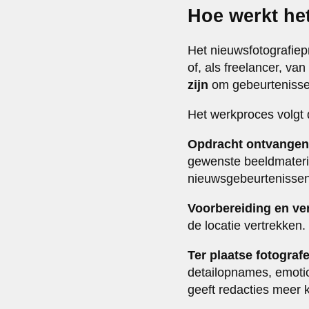
Hoe werkt he
Het nieuwsfotografiep
of, als freelancer, v
zijn
om gebeurtenissen
Het werkproces volgt
Opdracht ontvangen
gewenste beeldmater
nieuwsgebeurtenissen
Voorbereiding en ver
de locatie vertrekken.
Ter plaatse fotograf
detailopnames, emotio
geeft redacties meer