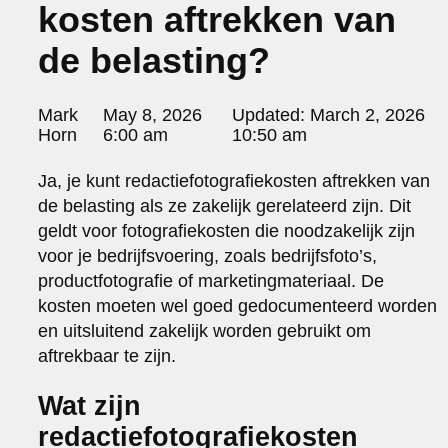
kosten aftrekken van
portraits 2
portraits 3
de belasting?
fd gazellen 2014
sanoma view 2014 – annual report
het zuiderlicht
Posted
Mark
May 8, 2026
Updated:
March 2, 2026
thomas van luyn
by:
Horn
6:00 am
10:50 am
various
parool christmas special
Ja, je kunt redactiefotografiekosten aftrekken van
editorial
de belasting als ze zakelijk gerelateerd zijn. Dit
travel
geldt voor fotografiekosten die noodzakelijk zijn
commercial
voor je bedrijfsvoering, zoals bedrijfsfoto’s,
fashion
productfotografie of marketingmateriaal. De
kosten moeten wel goed gedocumenteerd worden
contact
en uitsluitend zakelijk worden gebruikt om
info@markhorn.nl
aftrekbaar te zijn.
+31650600601
about
Wat zijn
redactiefotografiekosten