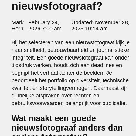
nieuwsfotograaf?
portraits 2
portraits 3
fd gazellen 2014
Posted
Mark
February 24,
Updated:
November 28,
sanoma view 2014 – annual report
by:
Horn
2026 7:00 am
2025 10:14 am
het zuiderlicht
thomas van luyn
Bij het selecteren van een nieuwsfotograaf kijk je
various
naar snelheid, betrouwbaarheid en journalistieke
parool christmas special
integriteit. Een goede nieuwsfotograaf kan onder
editorial
tijdsdruk werken, houdt zich aan deadlines en
travel
begrijpt het verhaal achter de beelden. Je
commercial
beoordeelt het portfolio op diversiteit, technische
fashion
kwaliteit en storytellingvermogen. Daarnaast zijn
contact
duidelijke afspraken over rechten en
info@markhorn.nl
gebruiksvoorwaarden belangrijk voor publicatie.
+31650600601
about
Wat maakt een goede
nieuwsfotograaf anders dan