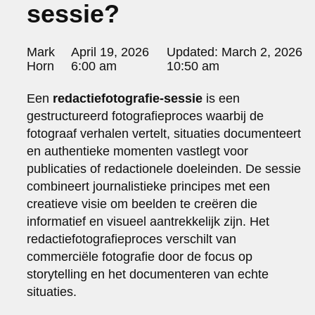
sessie?
portraits 2
portraits 3
fd gazellen 2014
Posted
Mark
April 19, 2026
Updated:
March 2, 2026
sanoma view 2014 – annual report
by:
Horn
6:00 am
10:50 am
het zuiderlicht
thomas van luyn
Een
redactiefotografie-sessie
is een
various
gestructureerd fotografieproces waarbij de
parool christmas special
fotograaf verhalen vertelt, situaties documenteert
editorial
en authentieke momenten vastlegt voor
travel
publicaties of redactionele doeleinden. De sessie
commercial
combineert journalistieke principes met een
fashion
creatieve visie om beelden te creëren die
contact
informatief en visueel aantrekkelijk zijn. Het
info@markhorn.nl
redactiefotografieproces verschilt van
+31650600601
commerciële fotografie door de focus op
about
storytelling en het documenteren van echte
situaties.