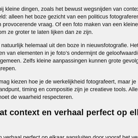
bij kleine dingen, zoals het bewust wegsnijden van conte
d: alleen het boze gezicht van een politicus fotografere
en provocerende vraag. Of een foto maken van een klei
m ze groter te laten lijken dan ze zijn.
s natuurlijk helemaal uit den boze in nieuwsfotografie. H
n van elementen in je foto’s ondermijnt de geloofwaardi
algemeen. Zelfs kleine aanpassingen kunnen grote gevo
grepen.
 mag kiezen hoe je de werkelijkheid fotografeert, maar j
andpunt, timing en compositie zijn je creatieve tools. Al
moet de waarheid respecteren.
at context en verhaal perfect op el
n verhaal perfect op elkaar aansluiten door vooraf het ve