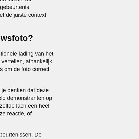
sgebeurtenis
t de juiste context
uwsfoto?
ionele lading van het
ertellen, afhankelijk
is om de foto correct
u je denken dat deze
eeld demonstranten op
zelfde lach een heel
ze reactie, of
beurtenissen. De