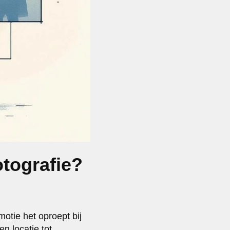
otografie?
otie het oproept bij
n locatie tot