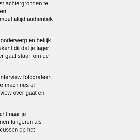
st achtergronden te
 en
oet altijd authentiek
e onderwerp en bekijk
ent dit dat je lager
ger gaat staan om de
interview fotografeert
 je machines of
rview over gaat en
ht naar je
nen fungeren als
focussen op het