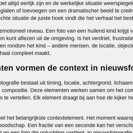
oet altijd eerlijk zijn en de werkelijke situatie weerspiege
laten of toevoegen om een dramatischer beeld te creër
chte situatie de juiste hoek vindt die het verhaal het best
motioneel niveau. Een foto van een huilend kind krijgt v
n kunt aflezen uit de omgeving. Is het verdriet, frustra
n rondom het kind – andere mensen, de locatie, object
erhaal compleet maakt.
ten vormen de context in nieuwsf
tografie bestaat uit timing, locatie, achtergrond, lichaam
 compositie. Deze elementen werken samen om het com
te vertellen. Elk element draagt bij aan hoe de kijker he
el het belangrijkste contextelement. Het moment waarop
boodschap. Een fractie van een seconde kan het versch
t en een foto die opluchting vastlegt. In nieuwsfotografie