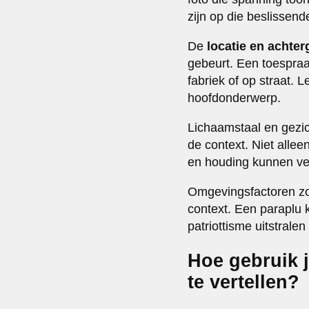
zijn op die beslissen
De
locatie en achte
gebeurt. Een toespraa
fabriek of op straat. L
hoofdonderwerp.
Lichaamstaal en gezi
de context. Niet alle
en houding kunnen vee
Omgevingsfactoren zoa
context. Een paraplu
patriottisme uitstrale
Hoe gebruik 
te vertellen?