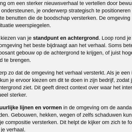
ng om een sterker nieuwsverhaal te vertellen door bewu
l ondersteunen, je onderwerp strategisch te positioneren
e benutten die de boodschap versterken. De omgeving m
situatie weerspiegelen.
 kiezen van je
standpunt en achtergrond
. Loop rond j
omgeving het beste bijdraagt aan het verhaal. Soms betek
posant gebouw op de achtergrond te krijgen, of juist ho
 te brengen.
rp zo dat de omgeving het verhaal versterkt. Als je een 
n je ervoor kiezen om dit te doen in zijn bedrijf, zodat
rgrond ziet. Dit geeft direct context over waar het inte
eel sterker.
uurlijke lijnen en vormen
in de omgeving om de aandac
iden. Gebouwen, hekken, wegen of zelfs schaduwen kun
 je compositie versterken. Dit helpt de kijker om zich te 
 je verhaal.