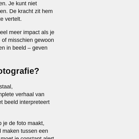
len. Je kunt niet
en. De kracht zit hem
e vertelt.
eel meer impact als je
tie of misschien gewoon
en in beeld – geven
otografie?
staal,
plete verhaal van
t beeld interpreteert
 je de foto maakt,
il maken tussen een
 moet je constant alert