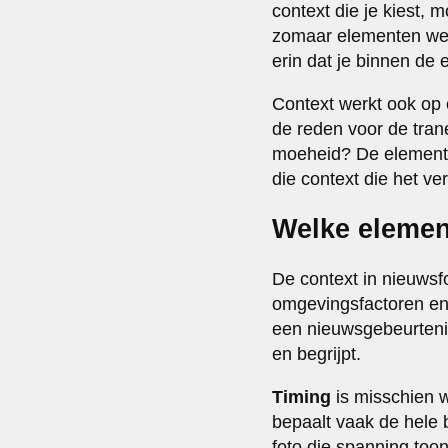
context die je kiest, m
zomaar elementen weg
erin dat je binnen de e
Context werkt ook op e
de reden voor de trane
moeheid? De elemente
die context die het v
Welke elemen
De context in nieuwsfo
omgevingsfactoren en
een nieuwsgebeurtenis 
en begrijpt.
Timing
is misschien w
bepaalt vaak de hele 
foto die spanning toon