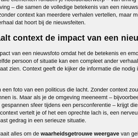
ving – die samen de volledige betekenis van een nieuw
onder context kan meerdere verhalen vertellen, maar me
erhaal dat hoort bij de nieuwsfeiten.
lt context de impact van een nie
pact van een nieuwsfoto omdat het de betekenis en emot
fde persoon of situatie kan een compleet ander verhaal v
at zien. Context geeft de kijker de informatie die nodig 
 een foto van een politicus die lacht. Zonder context zo
annen is. Maar als je de omgeving meeneemt – bijvoorb
gespannen sfeer tijdens een persconferentie – krijgt die
ontext vertelt je of het een oprechte lach is, een nerveu
st gedrag in een serieuze situatie.
raait alles om de
waarheidsgetrouwe weergave
van ge