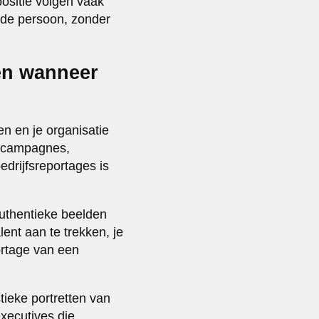
positie volgen vaak
n de persoon, zonder
en wanneer
n en je organisatie
gscampagnes,
edrijfsreportages is
 authentieke beelden
ent aan te trekken, je
portage van een
tieke portretten van
executives die