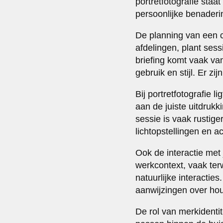
portretfotografie staa
persoonlijke benaderi
De planning van een c
afdelingen, plant ses
briefing komt vaak va
gebruik en stijl. Er z
Bij portretfotografie 
aan de juiste uitdrukk
sessie is vaak rustige
lichtopstellingen en a
Ook de interactie met 
werkcontext, vaak ter
natuurlijke interacties
aanwijzingen over hou
De rol van merkidentit