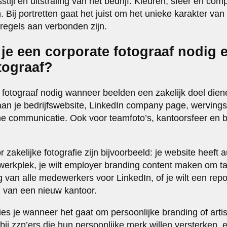
tijl en uitstraling van het bedrijf. Kleuren, sfeer en com
n. Bij portretten gaat het juist om het unieke karakter va
regels aan verbonden zijn.
je een corporate fotograaf nodig 
tograaf?
 fotograaf nodig wanneer beelden een zakelijk doel diene
aan je bedrijfswebsite, LinkedIn company page, wervin
rne communicatie. Ook voor teamfoto’s, kantoorsfeer en b
r zakelijke fotografie zijn bijvoorbeeld: je website heeft
werkplek, je wilt employer branding content maken om tal
ig van alle medewerkers voor LinkedIn, of je wilt een re
g van een nieuw kantoor.
ies je wanneer het gaat om persoonlijke branding of artis
bij zzp’ers die hun persoonlijke merk willen versterken, 