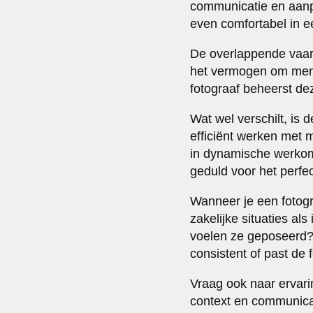
communicatie en aanpak
even comfortabel in e
De overlappende vaard
het vermogen om mens
fotograaf beheerst d
Wat wel verschilt, is
efficiënt werken met m
in dynamische werkom
geduld voor het perfec
Wanneer je een fotogra
zakelijke situaties als
voelen ze geposeerd? T
consistent of past de 
Vraag ook naar ervarin
context en communica