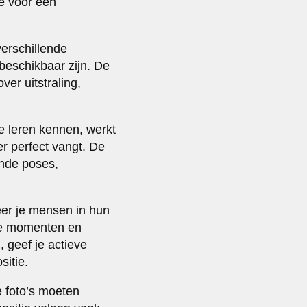
te voor een
verschillende
beschikbaar zijn. De
er uitstraling,
te leren kennen, werkt
er perfect vangt. De
ende poses,
feer je mensen in hun
eke momenten en
, geef je actieve
itie.
e foto’s moeten