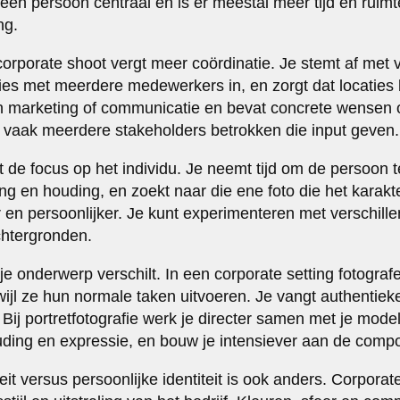
t één persoon centraal en is er meestal meer tijd en ruim
ng.
orporate shoot vergt meer coördinatie. Je stemt af met 
sies met meerdere medewerkers in, en zorgt dat locaties 
n marketing of communicatie en bevat concrete wensen ov
ijn vaak meerdere stakeholders betrokken die input geven.
ligt de focus op het individu. Je neemt tijd om de persoon 
ing en houding, en zoekt naar die ene foto die het karakt
r en persoonlijker. Je kunt experimenteren met verschill
chtergronden.
je onderwerp verschilt. In een corporate setting fotogra
wijl ze hun normale taken uitvoeren. Je vangt authenti
. Bij portretfotografie werk je directer samen met je model
ding en expressie, en bouw je intensiever aan de compos
eit versus persoonlijke identiteit is ook anders. Corporat