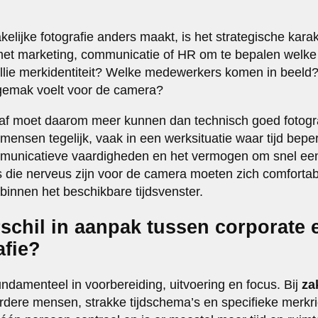
elijke fotografie anders maakt, is het strategische kara
et marketing, communicatie of HR om te bepalen welke 
jullie merkidentiteit? Welke medewerkers komen in beeld?
 gemak voelt voor de camera?
af moet daarom meer kunnen dan technisch goed fotogra
nsen tegelijk, vaak in een werksituatie waar tijd beper
ommunicatieve vaardigheden en het vermogen om snel ee
die nerveus zijn voor de camera moeten zich comfortabel
t binnen het beschikbare tijdsvenster.
rschil in aanpak tussen corporate 
afie?
undamenteel in voorbereiding, uitvoering en focus. Bij
za
dere mensen, strakke tijdschema’s en specifieke merkrich