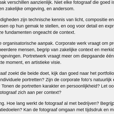
 verschillen aanzienlijk. Niet elke fotograaf die goed is
en zakelijke omgeving, en andersom.
igheden zijn technische kennis van licht, compositie en
en op hun gemak te stellen, en oog voor detail en exp
eze fundamenten ongeacht de context.
 de organisatorische aanpak. Corporate werk vraagt om 
eerdere mensen, begrip van zakelijke context en merkidenti
gevingen. Portretwerk vraagt meer om diepgaande één-o
te moment, en artistieke visie.
af zoekt die beide doet, kijk dan goed naar het portfolio
 individuele portretten? Zijn de corporate foto’s natuurlijk
onen de portretten karakter en persoonlijkheid? Let ook o
fotograaf zich aan per context?
g. Hoe lang werkt de fotograaf al met bedrijven? Begrijpt 
tiedoelen? Kan de fotograaf omgaan met tijdsdruk en 