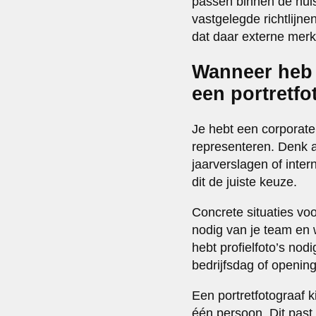
passen binnen de huiss
vastgelegde richtlijne
dat daar externe merk
Wanneer heb 
een portretfo
Je hebt een corporate
representeren. Denk 
jaarverslagen of inte
dit de juiste keuze.
Concrete situaties voo
nodig van je team en 
hebt profielfoto’s nod
bedrijfsdag of openin
Een portretfotograaf k
één persoon. Dit past 