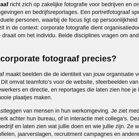
raaf
richt zich op zakelijke fotografie voor bedrijven en o
evingen en bedrijfsreportages. Een portretfotograaf spec
iduele personen, waarbij de focus ligt op persoonlijkheid
zit in de context: corporate fotografie dient organisatiedo
fie draait om het individu. Beide disciplines vragen om a
corporate fotograaf precies?
f maakt beelden die de identiteit van jouw organisatie v
Dit omvat teamfoto’s voor de website, sfeerbeelden van 
werkers en directie, en reportages die laten zien hoe je 
ooie plaatjes maken.
vastleggen van mensen in hun werkomgeving. Je ziet med
rk achter hun bureau, of in interactie met collega’s. De
drijf en laten zien wat jullie doen en wie jullie zijn. Ze
ofielen, jaarverslagen, recruitment campagnes en andere