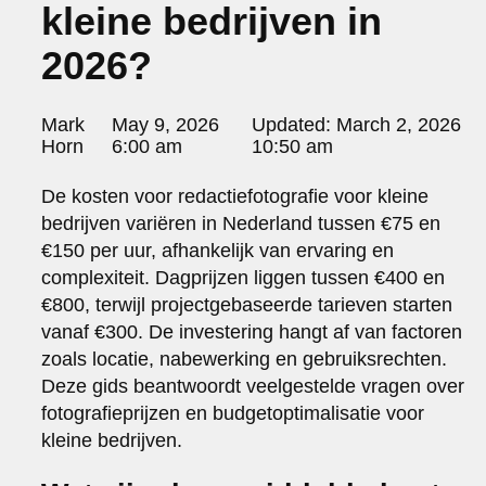
kleine bedrijven in
portraits 2
portraits 3
2026?
fd gazellen 2014
sanoma view 2014 – annual report
het zuiderlicht
Posted
Mark
May 9, 2026
Updated:
March 2, 2026
thomas van luyn
by:
Horn
6:00 am
10:50 am
various
parool christmas special
De kosten voor redactiefotografie voor kleine
editorial
bedrijven variëren in Nederland tussen €75 en
travel
€150 per uur, afhankelijk van ervaring en
commercial
complexiteit. Dagprijzen liggen tussen €400 en
fashion
€800, terwijl projectgebaseerde tarieven starten
vanaf €300. De investering hangt af van factoren
contact
zoals locatie, nabewerking en gebruiksrechten.
info@markhorn.nl
Deze gids beantwoordt veelgestelde vragen over
+31650600601
about
fotografieprijzen en budgetoptimalisatie voor
kleine bedrijven.