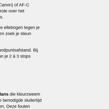
(Canon) of AF-C
role over het
s.
je ellebogen tegen je
den zoek je steun
andpuntsafstand. Bij
n je 2 à 3 stops
lans
die kleurzweem
 benodigde sluitertijd
en. Deze fouten