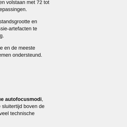
en volstaan met 72 tot
toepassingen.
standsgrootte en
sie-artefacten te
g.
tie en de meeste
temen ondersteund.
ue autofocusmodi
,
sluitertijd boven de
veel technische