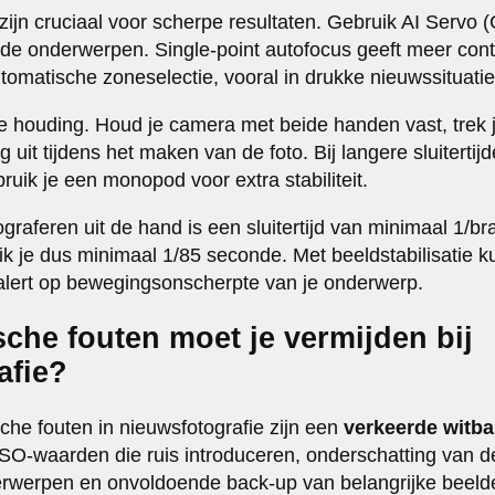
zijn cruciaal voor scherpe resultaten. Gebruik AI Servo 
e onderwerpen. Single-point autofocus geeft meer cont
tomatische zoneselectie, vooral in drukke nieuwssituatie
j je houding. Houd je camera met beide handen vast, trek 
 uit tijdens het maken van de foto. Bij langere sluitertij
uik je een monopod voor extra stabiliteit.
ograferen uit de hand is een sluitertijd van minimaal 1/br
 je dus minimaal 1/85 seconde. Met beeldstabilisatie ku
 alert op bewegingsonscherpte van je onderwerp.
che fouten moet je vermijden bij
afie?
he fouten in nieuwsfotografie zijn een
verkeerde witba
ISO-waarden die ruis introduceren, onderschatting van de
werpen en onvoldoende back-up van belangrijke beeld