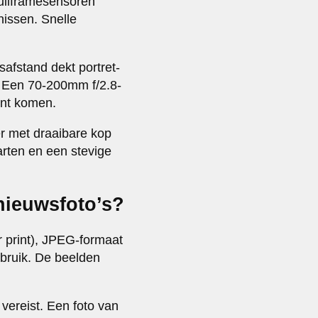
Fullframesensoren
nissen. Snelle
afstand dekt portret-
s. Een 70-200mm f/2.8-
kunt komen.
er met draaibare kop
arten en een stevige
nieuwsfoto’s?
 print), JPEG-formaat
ebruik. De beelden
 vereist. Een foto van