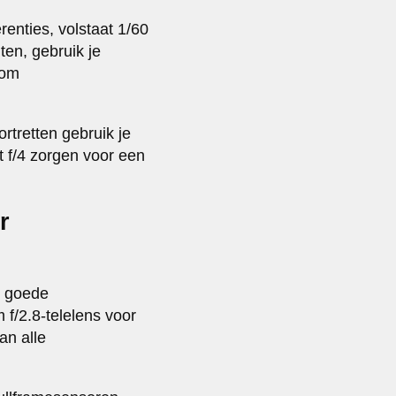
renties, volstaat 1/60
en, gebruik je
 om
rtretten gebruik je
ot f/4 zorgen voor een
r
t goede
 f/2.8-telelens voor
an alle