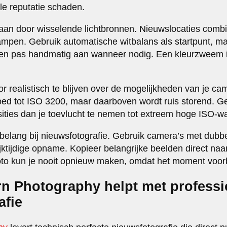
le reputatie schaden.
aan door wisselende lichtbronnen. Nieuwslocaties combi
ilampen. Gebruik automatische witbalans als startpunt, ma
 en pas handmatig aan wanneer nodig. Een kleurzweem is 
or realistisch te blijven over de mogelijkheden van je c
ed tot ISO 3200, maar daarboven wordt ruis storend. Gebr
osities dan je toevlucht te nemen tot extreem hoge ISO-w
sbelang bij nieuwsfotografie. Gebruik camera’s met dub
ijktijdige opname. Kopieer belangrijke beelden direct naa
to kun je nooit opnieuw maken, omdat het moment voorbi
n Photography helpt met professi
afie