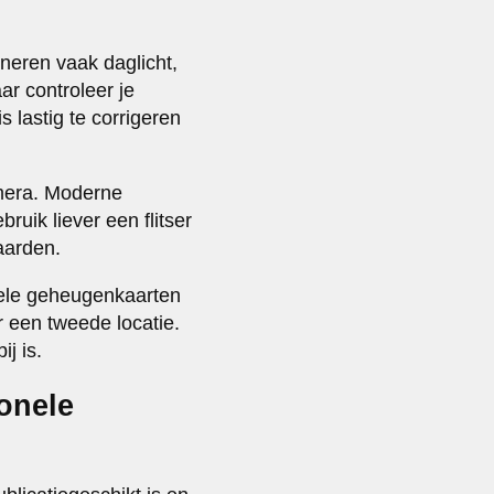
neren vaak daglicht,
ar controleer je
lastig te corrigeren
amera. Moderne
uik liever een flitser
aarden.
bele geheugenkaarten
r een tweede locatie.
j is.
onele