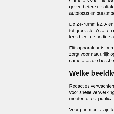
Camera’s voor nieuwsf
geven betere resultate
autofocus en burstmodi
De 24-70mm f/2.8-lens
tot groepsfoto’s af en
lens biedt de nodige a
Flitsapparatuur is onm
zorgt voor natuurlijk
cameratas die bescher
Welke beeldk
Redacties verwachte
voor snelle verwerking
moeten direct publica
Voor printmedia zijn f