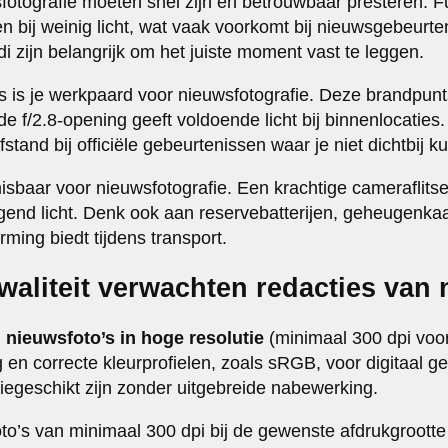
otografie moeten snel zijn en betrouwbaar presteren. 
n bij weinig licht, wat vaak voorkomt bij nieuwsgebeurte
 zijn belangrijk om het juiste moment vast te leggen.
 is je werkpaard voor nieuwsfotografie. Deze brandpunts
 de f/2.8-opening geeft voldoende licht bij binnenlocatie
fstand bij officiële gebeurtenissen waar je niet dichtbij 
isbaar voor nieuwsfotografie. Een krachtige camera­flits
 ogend licht. Denk ook aan reservebatterijen, geheugenka
ming biedt tijdens transport.
waliteit verwachten redacties van 
n
nieuwsfoto’s in hoge resolutie
(minimaal 300 dpi voor
 en correcte kleurprofielen, zoals sRGB, voor digitaal g
tiegeschikt zijn zonder uitgebreide nabewerking.
oto’s van minimaal 300 dpi bij de gewenste afdrukgrootte