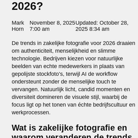
2026?
portraits 2
portraits 3
fd gazellen 2014
Posted
Mark
November 8, 2025
Updated:
October 28,
sanoma view 2014 – annual report
by:
Horn
7:00 am
2025 8:34 am
het zuiderlicht
thomas van luyn
De trends in zakelijke fotografie voor 2026 draaien
various
om authenticiteit, menselijkheid en slimme
parool christmas special
technologie. Bedrijven kiezen voor natuurlijke
editorial
beelden van echte medewerkers in plaats van
travel
gepolijste stockfoto’s, terwijl AI de workflow
commercial
ondersteunt zonder de menselijke touch te
fashion
vervangen. Natuurlijk licht, candid momenten en
contact
diversiteit domineren de visuele stijl, waarbij de
info@markhorn.nl
focus ligt op het tonen van échte bedrijfscultuur en
+31650600601
werkprocessen.
about
Wat is zakelijke fotografie en
waarom veranderen de trends