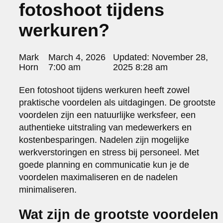
fotoshoot tijdens
portraits 2
portraits 3
werkuren?
fd gazellen 2014
sanoma view 2014 – annual report
het zuiderlicht
Posted
Mark
March 4, 2026
Updated:
November 28,
thomas van luyn
by:
Horn
7:00 am
2025 8:28 am
various
parool christmas special
Een fotoshoot tijdens werkuren heeft zowel
editorial
praktische voordelen als uitdagingen. De grootste
travel
voordelen zijn een natuurlijke werksfeer, een
commercial
authentieke uitstraling van medewerkers en
fashion
kostenbesparingen. Nadelen zijn mogelijke
werkverstoringen en stress bij personeel. Met
contact
goede planning en communicatie kun je de
info@markhorn.nl
voordelen maximaliseren en de nadelen
+31650600601
about
minimaliseren.
Wat zijn de grootste voordelen