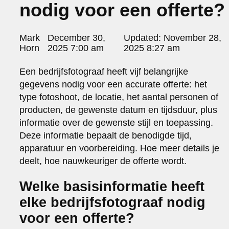
nodig voor een offerte?
portraits 2
portraits 3
fd gazellen 2014
Posted
Mark
December 30,
Updated:
November 28,
sanoma view 2014 – annual report
by:
Horn
2025 7:00 am
2025 8:27 am
het zuiderlicht
thomas van luyn
Een bedrijfsfotograaf heeft vijf belangrijke
various
gegevens nodig voor een accurate offerte: het
parool christmas special
type fotoshoot, de locatie, het aantal personen of
editorial
producten, de gewenste datum en tijdsduur, plus
travel
informatie over de gewenste stijl en toepassing.
commercial
Deze informatie bepaalt de benodigde tijd,
fashion
apparatuur en voorbereiding. Hoe meer details je
contact
deelt, hoe nauwkeuriger de offerte wordt.
info@markhorn.nl
+31650600601
Welke basisinformatie heeft
about
elke bedrijfsfotograaf nodig
voor een offerte?