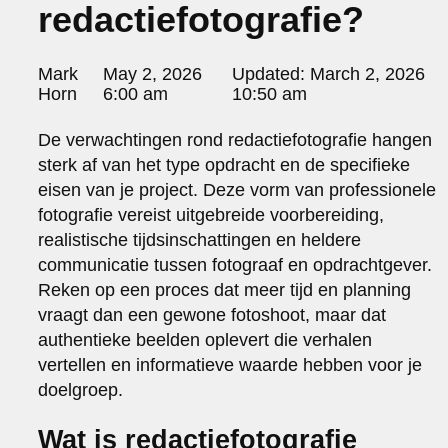
redactiefotografie?
portraits 2
portraits 3
fd gazellen 2014
Posted
Mark
May 2, 2026
Updated:
March 2, 2026
sanoma view 2014 – annual report
by:
Horn
6:00 am
10:50 am
het zuiderlicht
thomas van luyn
De verwachtingen rond redactiefotografie hangen
various
sterk af van het type opdracht en de specifieke
parool christmas special
eisen van je project. Deze vorm van professionele
editorial
fotografie vereist uitgebreide voorbereiding,
travel
realistische tijdsinschattingen en heldere
commercial
communicatie tussen fotograaf en opdrachtgever.
fashion
Reken op een proces dat meer tijd en planning
contact
vraagt dan een gewone fotoshoot, maar dat
info@markhorn.nl
authentieke beelden oplevert die verhalen
+31650600601
vertellen en informatieve waarde hebben voor je
about
doelgroep.
Wat is redactiefotografie