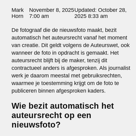
portraits 2
Posted
Mark
November 8, 2025
Updated:
October 28,
portraits 3
by:
Horn
7:00 am
2025 8:33 am
fd gazellen 2014
sanoma view 2014 – annual report
De fotograaf die de nieuwsfoto maakt, bezit
het zuiderlicht
automatisch het auteursrecht vanaf het moment
thomas van luyn
van creatie. Dit geldt volgens de Auteurswet, ook
various
wanneer de foto in opdracht is gemaakt. Het
parool christmas special
auteursrecht blijft bij de maker, tenzij dit
editorial
contractueel anders is afgesproken. Als journalist
travel
werk je daarom meestal met gebruiksrechten,
commercial
waarmee je toestemming krijgt om de foto te
fashion
publiceren binnen afgesproken kaders.
contact
info@markhorn.nl
Wie bezit automatisch het
+31650600601
auteursrecht op een
about
nieuwsfoto?