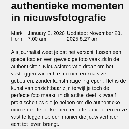
authentieke momenten
portraits 2
portraits 3
in nieuwsfotografie
fd gazellen 2014
sanoma view 2014 – annual report
het zuiderlicht
Posted
Mark
January 8, 2026
Updated:
November 28,
thomas van luyn
by:
Horn
7:00 am
2025 8:27 am
various
parool christmas special
Als journalist weet je dat het verschil tussen een
editorial
goede foto en een geweldige foto vaak zit in de
travel
authenticiteit. Nieuwsfotografie draait om het
commercial
vastleggen van echte momenten zoals ze
fashion
gebeuren, zonder kunstmatige ingrepen. Het is de
kunst van onzichtbaar zijn terwijl je toch de
contact
perfecte foto maakt. In dit artikel deel ik twaalf
info@markhorn.nl
praktische tips die je helpen om die authentieke
+31650600601
about
momenten te herkennen, erop te anticiperen en ze
vast te leggen op een manier die jouw verhalen
echt tot leven brengt.