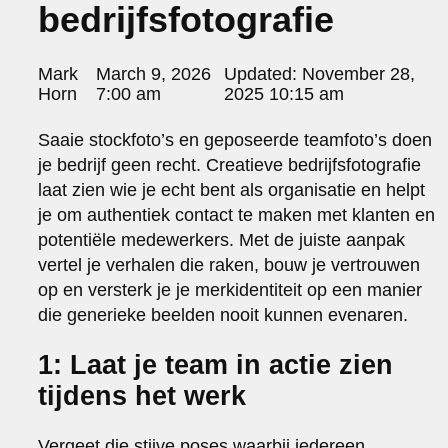
bedrijfsfotografie
portraits 2
portraits 3
fd gazellen 2014
Posted
Mark
March 9, 2026
Updated:
November 28,
sanoma view 2014 – annual report
by:
Horn
7:00 am
2025 10:15 am
het zuiderlicht
thomas van luyn
Saaie stockfoto’s en geposeerde teamfoto’s doen
various
je bedrijf geen recht. Creatieve bedrijfsfotografie
parool christmas special
laat zien wie je echt bent als organisatie en helpt
editorial
je om authentiek contact te maken met klanten en
travel
potentiële medewerkers. Met de juiste aanpak
commercial
vertel je verhalen die raken, bouw je vertrouwen
fashion
op en versterk je je merkidentiteit op een manier
contact
die generieke beelden nooit kunnen evenaren.
info@markhorn.nl
+31650600601
1: Laat je team in actie zien
about
tijdens het werk
Vergeet die stijve poses waarbij iedereen