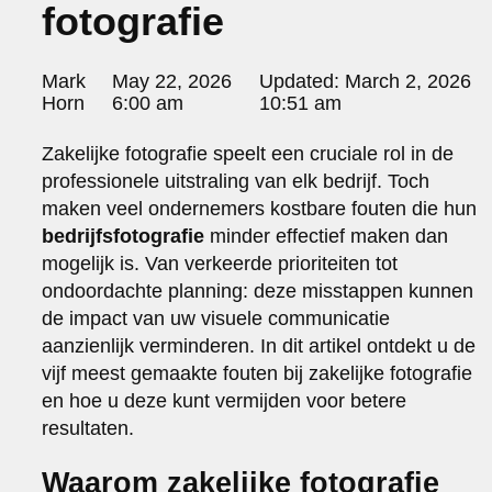
fotografie
portraits 2
portraits 3
fd gazellen 2014
Posted
Mark
May 22, 2026
Updated:
March 2, 2026
sanoma view 2014 – annual report
by:
Horn
6:00 am
10:51 am
het zuiderlicht
thomas van luyn
Zakelijke fotografie speelt een cruciale rol in de
various
professionele uitstraling van elk bedrijf. Toch
parool christmas special
maken veel ondernemers kostbare fouten die hun
editorial
bedrijfsfotografie
minder effectief maken dan
travel
mogelijk is. Van verkeerde prioriteiten tot
commercial
ondoordachte planning: deze misstappen kunnen
fashion
de impact van uw visuele communicatie
contact
aanzienlijk verminderen. In dit artikel ontdekt u de
info@markhorn.nl
vijf meest gemaakte fouten bij zakelijke fotografie
+31650600601
en hoe u deze kunt vermijden voor betere
about
resultaten.
Waarom zakelijke fotografie