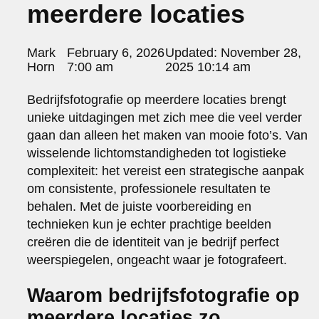
meerdere locaties
portraits 2
portraits 3
fd gazellen 2014
Posted
Mark
February 6, 2026
Updated:
November 28,
sanoma view 2014 – annual report
by:
Horn
7:00 am
2025 10:14 am
het zuiderlicht
thomas van luyn
Bedrijfsfotografie op meerdere locaties brengt
various
unieke uitdagingen met zich mee die veel verder
parool christmas special
gaan dan alleen het maken van mooie foto’s. Van
editorial
wisselende lichtomstandigheden tot logistieke
travel
complexiteit: het vereist een strategische aanpak
commercial
om consistente, professionele resultaten te
fashion
behalen. Met de juiste voorbereiding en
contact
technieken kun je echter prachtige beelden
info@markhorn.nl
creëren die de identiteit van je bedrijf perfect
+31650600601
weerspiegelen, ongeacht waar je fotografeert.
about
Waarom bedrijfsfotografie op
meerdere locaties zo