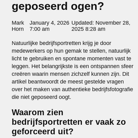
geposeerd ogen?
portraits 2
portraits 3
fd gazellen 2014
Posted
Mark
January 4, 2026
Updated:
November 28,
sanoma view 2014 – annual report
by:
Horn
7:00 am
2025 8:28 am
het zuiderlicht
thomas van luyn
Natuurlijke bedrijfsportretten krijg je door
various
medewerkers op hun gemak te stellen, natuurlijk
parool christmas special
licht te gebruiken en spontane momenten vast te
editorial
leggen. Het belangrijkste is een ontspannen sfeer
travel
creëren waarin mensen zichzelf kunnen zijn. Dit
commercial
artikel beantwoordt de meest gestelde vragen
fashion
over het maken van authentieke bedrijfsfotografie
contact
die niet geposeerd oogt.
info@markhorn.nl
+31650600601
Waarom zien
about
bedrijfsportretten er vaak zo
geforceerd uit?