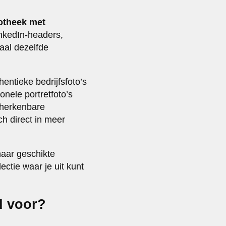
iotheek met
inkedIn-headers,
aal dezelfde
entieke bedrijfsfoto’s
nele portretfoto’s
 herkenbare
h direct in meer
 naar geschikte
ectie waar je uit kunt
d voor?