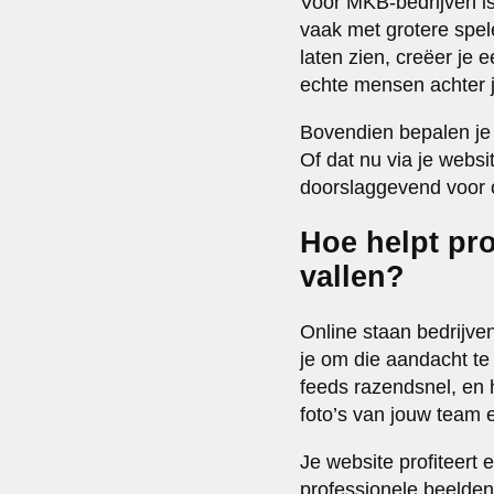
Voor MKB-bedrijven is 
vaak met grotere spel
laten zien, creëer je 
echte mensen achter j
Bovendien bepalen je f
Of dat nu via je websi
doorslaggevend voor of
Hoe helpt pro
vallen?
Online staan bedrijven
je om die aandacht t
feeds razendsnel, en 
foto’s van jouw team e
Je website profiteert 
professionele beelden