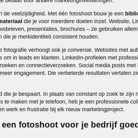
 je betaalt voor andere marketinginvesteringen.
in de veelzijdigheid. Met één fotoshoot bouw je een
bibl
materiaal
die je voor meerdere doelen inzet. Website, L
wsbrieven, presentaties, brochures – ze gebruiken allem
die je merkidentiteit consistent houden.
e fotografie verhoogt ook je conversie. Websites met auth
om in leads en klanten. LinkedIn-profielen met professio
bezoeken en connectieverzoeken. Social media posts met
meer engagement. Die verbeterde resultaten vertalen zic
jd die je bespaart. In plaats van constant op zoek te zijn
o’s te maken met je telefoon, heb je een professionele coll
en werk en frustratie bij elk nieuw marketingproject.
 een fotoshoot voor je bedrijf goe