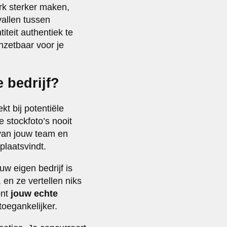
erk sterker maken,
vallen tussen
iteit authentiek te
nzetbaar voor je
e bedrijf?
kt bij potentiële
e stockfoto’s nooit
van jouw team en
plaatsvindt.
uw eigen bedrijf is
 en ze vertellen niks
ont
jouw echte
toegankelijker.