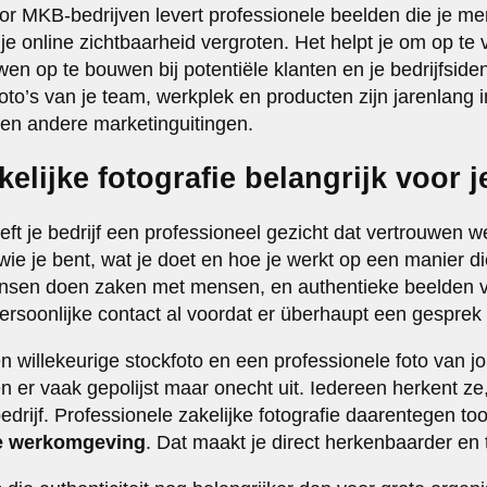
voor MKB-bedrijven levert professionele beelden die je m
je online zichtbaarheid vergroten. Het helpt je om op te 
en op te bouwen bij potentiële klanten en je bedrijfsident
oto’s van je team, werkplek en producten zijn jarenlang i
 en andere marketinguitingen.
elijke fotografie belangrijk voor j
eeft je bedrijf een professioneel gezicht dat vertrouwen we
 wie je bent, wat je doet en hoe je werkt op een manier di
nsen doen zaken met mensen, en authentieke beelden 
rsoonlijke contact al voordat er überhaupt een gesprek 
n willekeurige stockfoto en een professionele foto van jo
n er vaak gepolijst maar onecht uit. Iedereen herkent ze,
edrijf. Professionele zakelijke fotografie daarentegen to
e werkomgeving
. Dat maakt je direct herkenbaarder en 