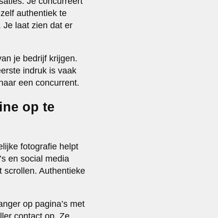
saties. Je concurreert
elf authentiek te
 Je laat zien dat er
n je bedrijf krijgen.
eerste indruk is vaak
 naar een concurrent.
ine op te
ijke fotografie helpt
s en social media
 scrollen. Authentieke
langer op pagina’s met
ler contact op. Ze