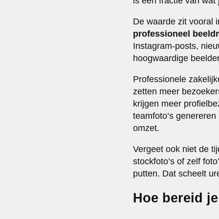
is een fractie van wat
De waarde zit vooral 
professioneel beeld
Instagram-posts, nieu
hoogwaardige beelden 
Professionele zakelijk
zetten meer bezoekers 
krijgen meer profiel
teamfoto’s genereren 
omzet.
Vergeet ook niet de ti
stockfoto’s of zelf fot
putten. Dat scheelt ur
Hoe bereid je