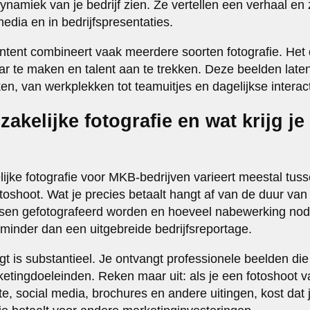
amiek van je bedrijf zien. Ze vertellen een verhaal en z
media en in bedrijfspresentaties.
tent combineert vaak meerdere soorten fotografie. Het 
aar te maken en talent aan te trekken. Deze beelden late
rken, van werkplekken tot teamuitjes en dagelijkse interac
zakelijke fotografie en wat krijg je
elijke fotografie voor MKB-bedrijven varieert meestal tu
oshoot. Wat je precies betaalt hangt af van de duur van 
nsen gefotografeerd worden en hoeveel nabewerking nod
 minder dan een uitgebreide bedrijfsreportage.
jgt is substantieel. Je ontvangt professionele beelden die
ketingdoeleinden. Reken maar uit: als je een fotoshoot va
te, social media, brochures en andere uitingen, kost dat 