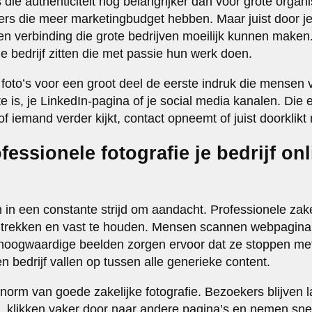
die authenticiteit nog belangrijker dan voor grote organi
ers die meer marketingbudget hebben. Maar juist door jez
een verbinding die grote bedrijven moeilijk kunnen maken.
e bedrijf zitten die met passie hun werk doen.
oto’s voor een groot deel de eerste indruk die mensen va
te is, je LinkedIn-pagina of je social media kanalen. Die 
 iemand verder kijkt, contact opneemt of juist doorklikt
fessionele fotografie je bedrijf onl
 in een constante strijd om aandacht. Professionele zakel
e trekken en vast te houden. Mensen scannen webpagina’
hoogwaardige beelden zorgen ervoor dat ze stoppen met
n bedrijf vallen op tussen alle generieke content.
enorm van goede zakelijke fotografie. Bezoekers blijven 
, klikken vaker door naar andere pagina’s en nemen snel