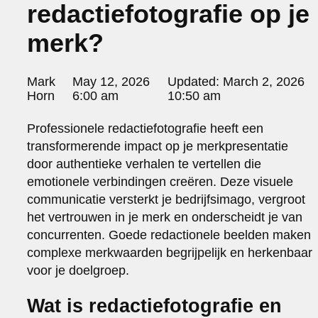
redactiefotografie op je
portraits 2
portraits 3
merk?
fd gazellen 2014
sanoma view 2014 – annual report
het zuiderlicht
Posted
Mark
May 12, 2026
Updated:
March 2, 2026
thomas van luyn
by:
Horn
6:00 am
10:50 am
various
parool christmas special
Professionele redactiefotografie heeft een
editorial
transformerende impact op je merkpresentatie
travel
door authentieke verhalen te vertellen die
commercial
emotionele verbindingen creëren. Deze visuele
fashion
communicatie versterkt je bedrijfsimago, vergroot
het vertrouwen in je merk en onderscheidt je van
contact
concurrenten. Goede redactionele beelden maken
info@markhorn.nl
complexe merkwaarden begrijpelijk en herkenbaar
+31650600601
about
voor je doelgroep.
Wat is redactiefotografie en