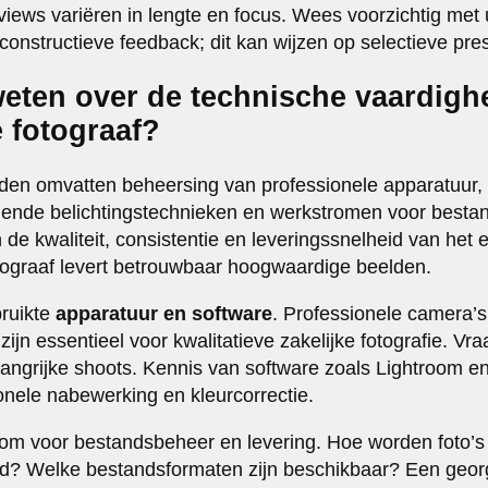
views variëren in lengte en focus. Wees voorzichtig met u
onstructieve feedback; dit kan wijzen op selectieve pres
weten over de technische vaardig
 fotograaf?
den omvatten beheersing van professionele apparatuur, 
llende belichtingstechnieken en werkstromen voor best
e kwaliteit, consistentie en leveringssnelheid van het e
tograaf levert betrouwbaar hoogwaardige beelden.
bruikte
apparatuur en software
. Professionele camera’s
zijn essentieel voor kwalitatieve zakelijke fotografie. Vr
angrijke shoots. Kennis van software zoals Lightroom e
onele nabewerking en kleurcorrectie.
om voor bestandsbeheer en levering. Hoe worden foto’s
rd? Welke bestandsformaten zijn beschikbaar? Een geo