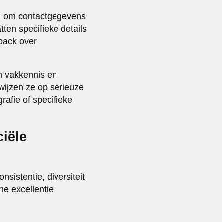
ag om contactgegevens
ten specifieke details
dback over
en vakkennis en
 wijzen ze op serieuze
rafie of specifieke
iële
nsistentie, diversiteit
he excellentie