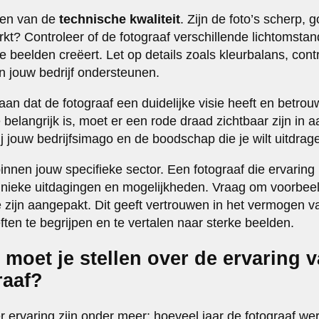
ren van de
technische kwaliteit
. Zijn de foto’s scherp, 
kt? Controleer of de fotograaf verschillende lichtomsta
ke beelden creëert. Let op details zoals kleurbalans, cont
an jouw bedrijf ondersteunen.
t aan dat de fotograaf een duidelijke visie heeft en betro
e belangrijk is, moet er een rode draad zichtbaar zijn in 
bij jouw bedrijfsimago en de boodschap die je wilt uitdrag
binnen jouw specifieke sector. Een fotograaf die ervaring 
 unieke uitdagingen en mogelijkheden. Vraag om voorbeel
 zijn aangepakt. Dit geeft vertrouwen in het vermogen v
ten te begrijpen en te vertalen naar sterke beelden.
moet je stellen over de ervaring 
raaf?
 ervaring zijn onder meer: hoeveel jaar de fotograaf wer