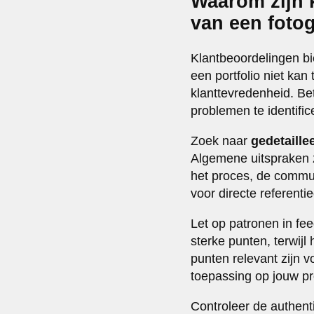
Waarom zijn k
van een foto
Klantbeoordelingen bi
een portfolio niet kan 
klanttevredenheid. Be
problemen te identific
Zoek naar
gedetaille
Algemene uitspraken z
het proces, de commun
voor directe referent
Let op patronen in fe
sterke punten, terwijl
punten relevant zijn v
toepassing op jouw pr
Controleer de authentic