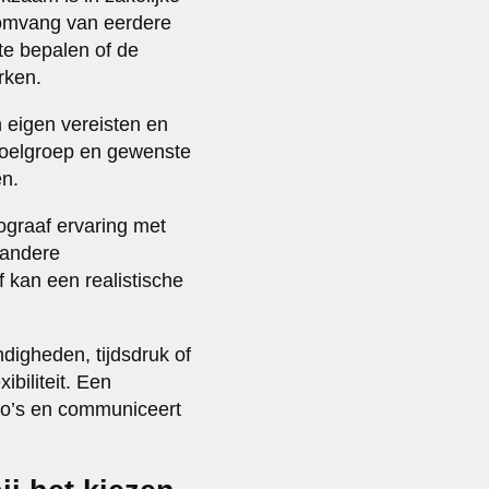
e omvang van eerdere
te bepalen of de
rken.
 eigen vereisten en
 doelgroep en gewenste
en.
ograaf ervaring met
 andere
 kan een realistische
digheden, tijdsdruk of
biliteit. Een
rio’s en communiceert