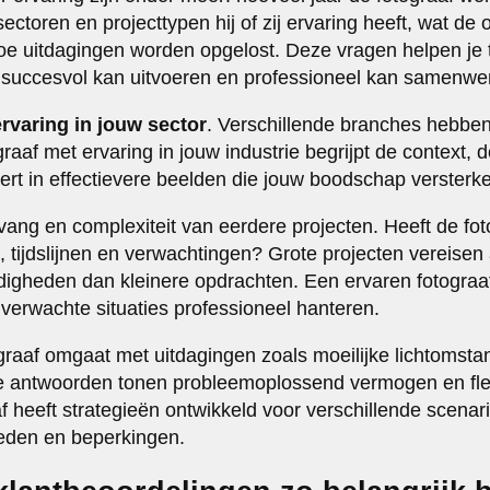
sectoren en projecttypen hij of zij ervaring heeft, wat d
e uitdagingen worden opgelost. Deze vragen helpen je 
t succesvol kan uitvoeren en professioneel kan samenwe
ervaring in jouw sector
. Verschillende branches hebben
raaf met ervaring in jouw industrie begrijpt de context,
teert in effectievere beelden die jouw boodschap versterk
ang en complexiteit van eerdere projecten. Heeft de fot
, tijdslijnen en verwachtingen? Grote projecten vereisen
digheden dan kleinere opdrachten. Een ervaren fotograaf
erwachte situaties professioneel hanteren.
raaf omgaat met uitdagingen zoals moeilijke lichtomstan
 antwoorden tonen probleemoplossend vermogen en flexi
af heeft strategieën ontwikkeld voor verschillende scena
heden en beperkingen.