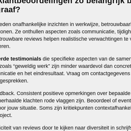
lantbeoordelingen zo belangrijk b
graaf?
eden onafhankelijke inzichten in werkwijze, betrouwbaarh
tonen. Ze onthullen aspecten zoals communicatie, tijdighei
trouwbare reviews helpen realistische verwachtingen te 
eren.
erde testimonials
die specifieke aspecten van de samen
oals “geweldig werk” zijn minder waardevol dan concret
icatie en het eindresultaat. Vraag om contactgegevens
iegesprekken.
edback. Consistent positieve opmerkingen over bepaalde
 herhaalde klachten rode vlaggen zijn. Beoordeel of even
oor jouw situatie. Soms zijn kritiekpunten contextafhankel
oject.
iteit van reviews door te kijken naar diversiteit in schrijfs