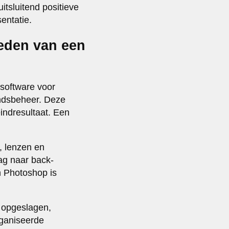
itsluitend positieve
entatie.
heden van een
software voor
andsbeheer. Deze
indresultaat. Een
, lenzen en
aag naar back-
n Photoshop is
 opgeslagen,
rganiseerde