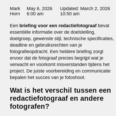
portraits 2
Posted
portraits 3
Mark
May 6, 2026
Updated:
March 2, 2026
by:
Horn
6:00 am
10:50 am
fd gazellen 2014
sanoma view 2014 – annual report
Een
briefing voor een redactiefotograaf
bevat
het zuiderlicht
essentiële informatie over de doelstelling,
thomas van luyn
various
doelgroep, gewenste stijl, technische specificaties,
parool christmas special
deadline en gebruiksrechten van je
fotografieopdracht. Een heldere briefing zorgt
editorial
ervoor dat de fotograaf precies begrijpt wat je
travel
verwacht en voorkomt misverstanden tijdens het
commercial
fashion
project. De juiste voorbereiding en communicatie
bepalen het succes van je fotoshoot.
contact
info@markhorn.nl
Wat is het verschil tussen een
+31650600601
redactiefotograaf en andere
about
fotografen?